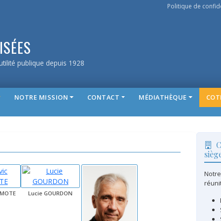
Politique de confide
ISÉES
tilité publique depuis 1928
NOTRE MISSION
CONTACT
MÉDIATHÈQUE
COT
C
sièg
Notre
réunit
RMOTE
Lucie GOURDON