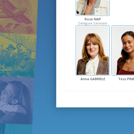
Rose NAP
Déléguée Générale
Anna GABRIELE
Tess PIN