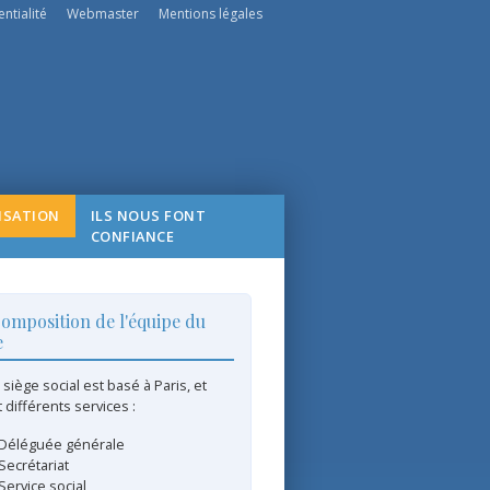
ntialité
Webmaster
Mentions légales
ISATION
ILS NOUS FONT
CONFIANCE
omposition de l'équipe du
e
 siège social est basé à Paris, et
 différents services :
Déléguée générale
Secrétariat
Service social